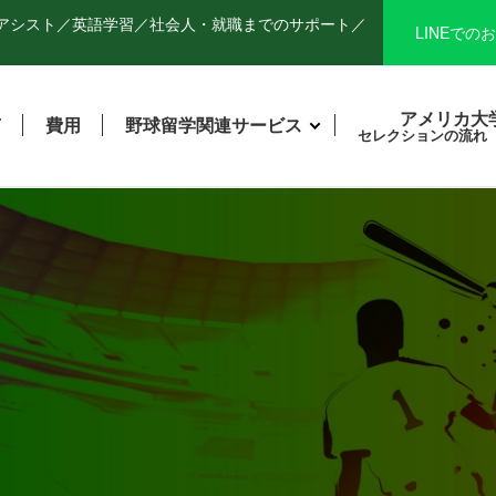
アシスト／英語学習／
社会人・就職までのサポート／
LINEでの
お
アメリカ大
声
費用
野球留学関連サービス
セレクションの流れ