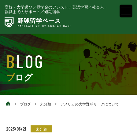
高校・大学選び／奨学金のアシスト／英語学習／社会人・就
高校・大学選び／奨学金のアシスト／英語学習／
社会人・
就職までのサポート／短期留学
職までのサポート／短期留学
BLOG
ブログ
ブログ
未分類
アメリカの大学野球リーグについて
2023/06/21
未分類