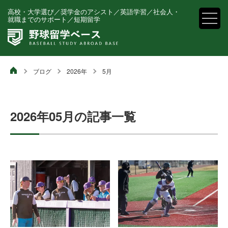
高校・大学選び／奨学金のアシスト／英語学習／社会人・就
高校・大学選び／奨学金のアシスト／英語学習／
社会人・
就職までのサポート／短期留学
職までのサポート／短期留学
ブログ
2026年
5月
2026年05月の記事一覧