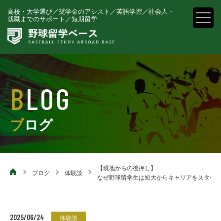
高校・大学選び／奨学金のアシスト／英語学習／社会人・就
高校・大学選び／奨学金のアシスト／英語学習／
社会人・
就職までのサポート／短期留学
職までのサポート／短期留学
BLOG
ブログ
【現地からの後押し】
ブログ
体験談
なぜ野球留学生は短大からキャリアをスター
2025/06/24
体験談