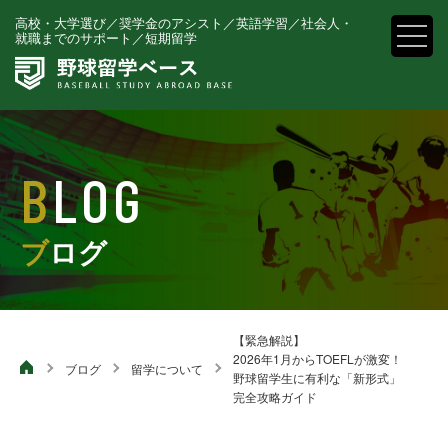
高校・大学選び／奨学金のアシスト／英語学習／社会人・就
高校・大学選び／奨学金のアシスト／英語学習／
社会人・
就職までのサポート／短期留学
職までのサポート／短期留学
BLOG
ブログ
【緊急解説】
2026年1月からTOEFLが激変！
ブログ
留学について
野球留学生に有利な「新形式」
完全攻略ガイド