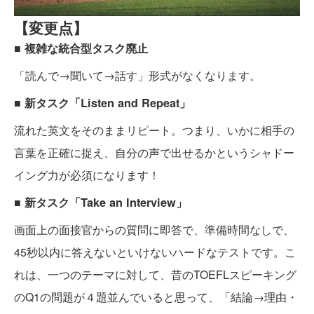
【変更点】
■ 複雑な統合型タスク廃止
「読んで→聞いて→話す」形式がなくなります。
■ 新タスク「Listen and Repeat」
流れた英文をそのままリピート。つまり、いかに相手の
言葉を正確に捉え、自分の声で出せるかというシャドー
イング力が必須になります！
■ 新タスク「Take an Interview」
画面上の面接官からの質問に即答で、準備時間なしで、
45秒以内に答えないといけないハードなテストです。こ
れは、一つのテーマに対して、昔のTOEFLスピーキング
のQ1の問題が４題並んでいると思って、「結論→理由・